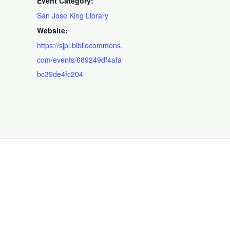
Event Category:
San Jose King Library
Website:
https://sjpl.bibliocommons.
com/events/689249df4afa
bc39de4fc204