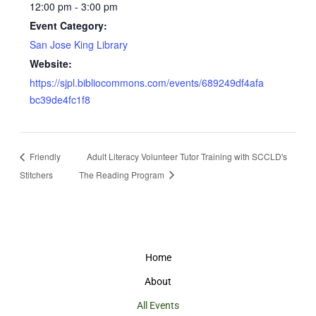
12:00 pm - 3:00 pm
Event Category:
San Jose King Library
Website:
https://sjpl.bibliocommons.com/events/689249df4afa
bc39de4fc1f8
Friendly
Adult Literacy Volunteer Tutor Training with SCCLD's
Stitchers
The Reading Program
Home
About
All Events