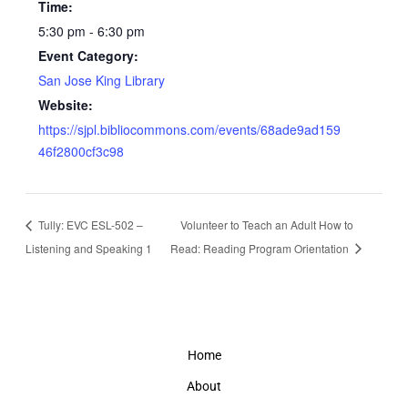
Time:
5:30 pm - 6:30 pm
Event Category:
San Jose King Library
Website:
https://sjpl.bibliocommons.com/events/68ade9ad159
46f2800cf3c98
Tully: EVC ESL-502 –
Volunteer to Teach an Adult How to
Listening and Speaking 1
Read: Reading Program Orientation
Home
About