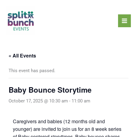
Skip
Mai
to
Men
content
« All Events
This event has passed.
Baby Bounce Storytime
October 17, 2025 @ 10:30 am
-
11:00 am
Caregivers and babies (12 months old and
younger) are invited to join us for an 8 week series
of Baby centered storytimes. Baby bounce shares