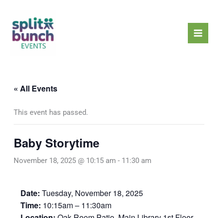
Skip
Mai
to
Men
content
« All Events
This event has passed.
Baby Storytime
November 18, 2025 @ 10:15 am
-
11:30 am
Date:
Tuesday, November 18, 2025
Time:
10:15am – 11:30am
Location:
Oak Room Patio, Main Library 1st Floor