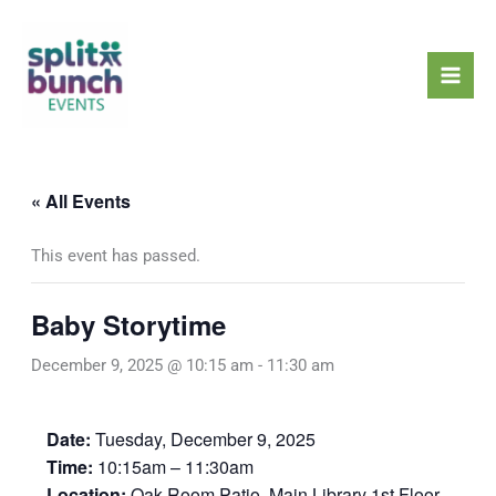
Skip
Mai
to
Men
content
« All Events
This event has passed.
Baby Storytime
December 9, 2025 @ 10:15 am
-
11:30 am
Date:
Tuesday, December 9, 2025
Time:
10:15am – 11:30am
Location:
Oak Room Patio, Main Library 1st Floor