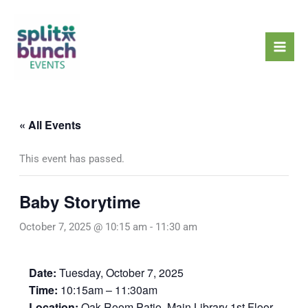
Skip
Mai
to
Men
content
« All Events
This event has passed.
Baby Storytime
October 7, 2025 @ 10:15 am
-
11:30 am
Date:
Tuesday, October 7, 2025
Time:
10:15am – 11:30am
Location:
Oak Room Patio, Main Library 1st Floor