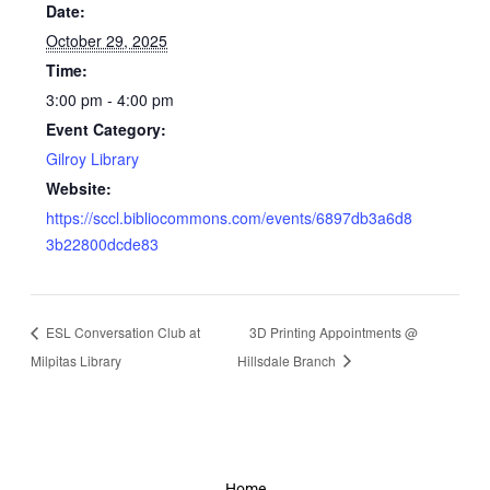
Date:
October 29, 2025
Time:
3:00 pm - 4:00 pm
Event Category:
Gilroy Library
Website:
https://sccl.bibliocommons.com/events/6897db3a6d8
3b22800dcde83
ESL Conversation Club at
3D Printing Appointments @
Milpitas Library
Hillsdale Branch
Home