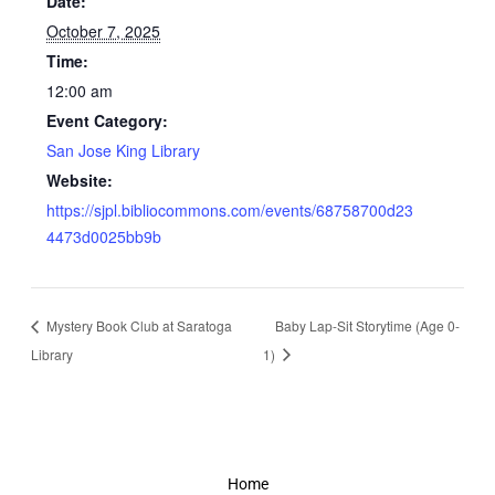
Date:
October 7, 2025
Time:
12:00 am
Event Category:
San Jose King Library
Website:
https://sjpl.bibliocommons.com/events/68758700d23
4473d0025bb9b
Mystery Book Club at Saratoga
Baby Lap-Sit Storytime (Age 0-
Library
1)
Home