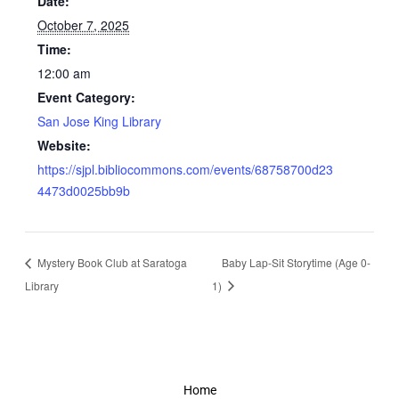
Date:
October 7, 2025
Time:
12:00 am
Event Category:
San Jose King Library
Website:
https://sjpl.bibliocommons.com/events/68758700d23
4473d0025bb9b
Mystery Book Club at Saratoga
Baby Lap-Sit Storytime (Age 0-
Library
1)
Home