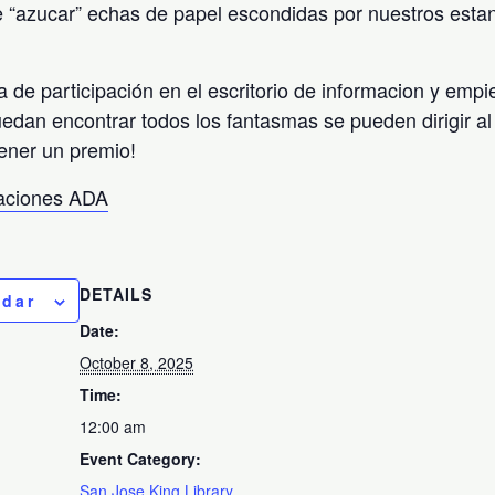
 “azucar” echas de papel escondidas por nuestros esta
a de participación en el escritorio de informacion y emp
uedan encontrar todos los fantasmas se pueden dirigir al 
ener un premio!
taciones ADA
DETAILS
ndar
Date:
October 8, 2025
Time:
12:00 am
Event Category:
San Jose King Library