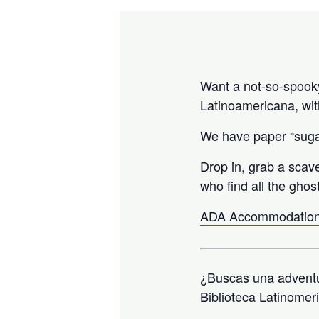
Want a not-so-spooky 
Latinoamericana, wit
We have paper “sugar
Drop in, grab a scav
who find all the ghos
ADA Accommodation
—————————
¿Buscas una adventu
Biblioteca Latinomer