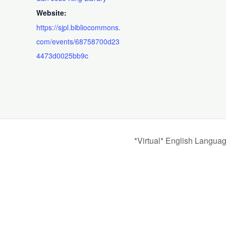
Website:
https://sjpl.bibliocommons.
com/events/68758700d23
4473d0025bb9c
*Virtual* English Langua