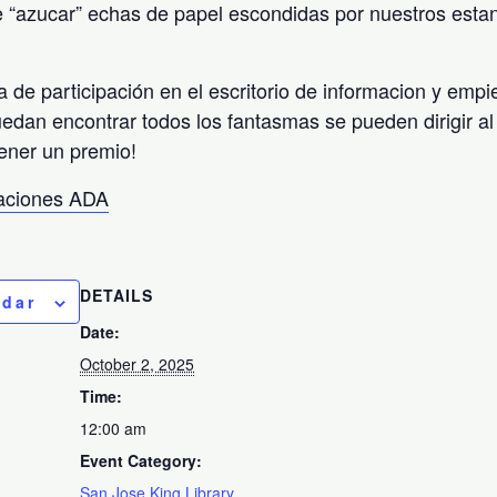
 “azucar” echas de papel escondidas por nuestros esta
a de participación en el escritorio de informacion y emp
uedan encontrar todos los fantasmas se pueden dirigir al 
ener un premio!
taciones ADA
DETAILS
ndar
Date:
October 2, 2025
Time:
12:00 am
Event Category:
San Jose King Library