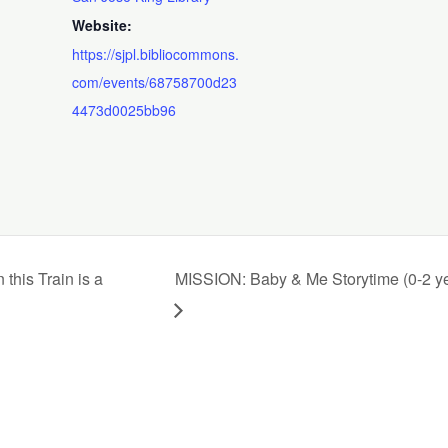
Website:
https://sjpl.bibliocommons.
com/events/68758700d23
4473d0025bb96
this Train is a
MISSION: Baby & Me Storytime (0-2 ye