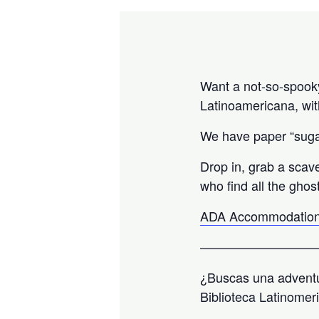
Want a not-so-spooky 
Latinoamericana, wit
We have paper “sugar
Drop in, grab a scav
who find all the ghos
ADA Accommodation
—————————
¿Buscas una adventu
Biblioteca Latinomer