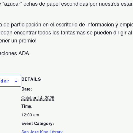
 “azucar” echas de papel escondidas por nuestros esta
a de participación en el escritorio de informacion y emp
uedan encontrar todos los fantasmas se pueden dirigir al 
ener un premio!
taciones ADA
DETAILS
ndar
Date:
October 14, 2025
Time:
12:00 am
Event Category:
San Jose King Library