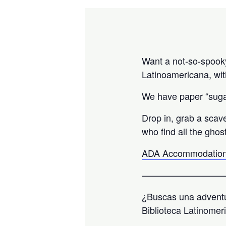
Want a not-so-spooky 
Latinoamericana, wit
We have paper “sugar
Drop in, grab a scav
who find all the ghos
ADA Accommodation
—————————
¿Buscas una adventu
Biblioteca Latinomer