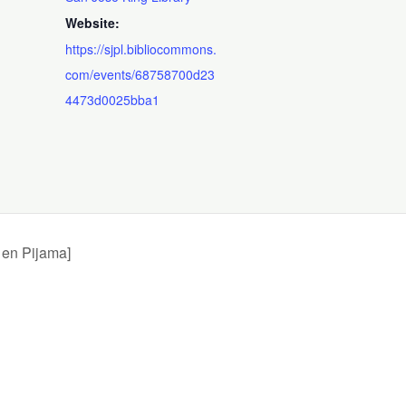
Website:
https://sjpl.bibliocommons.
com/events/68758700d23
4473d0025bba1
 en Pijama]