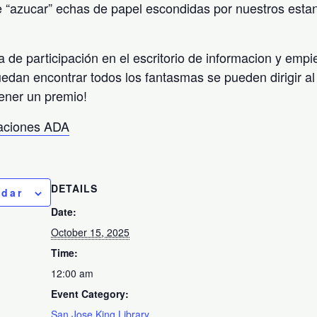
 “azucar” echas de papel escondidas por nuestros esta
a de participación en el escritorio de informacion y emp
uedan encontrar todos los fantasmas se pueden dirigir al 
ener un premio!
taciones ADA
DETAILS
ndar
Date:
October 15, 2025
Time:
12:00 am
Event Category:
San Jose King Library