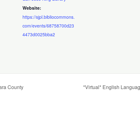
Website:
https://sjpl.bibliocommons.
com/events/68758700d23
4473d0025bba2
ara County
*Virtual* English Langua