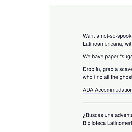
Want a not-so-spooky 
Latinoamericana, wit
We have paper “sugar
Drop in, grab a scav
who find all the ghos
ADA Accommodation
—————————
¿Buscas una adventu
Biblioteca Latinomer