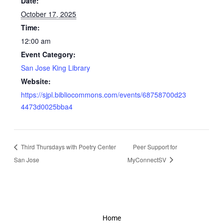
Date:
October 17, 2025
Time:
12:00 am
Event Category:
San Jose King Library
Website:
https://sjpl.bibliocommons.com/events/68758700d23
4473d0025bba4
Third Thursdays with Poetry Center
Peer Support for
San Jose
MyConnectSV
Home