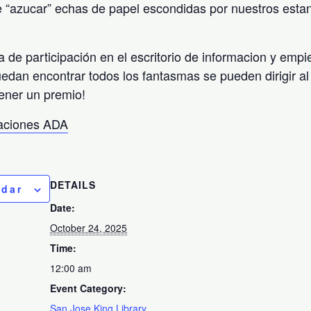
 “azucar” echas de papel escondidas por nuestros esta
a de participación en el escritorio de informacion y emp
uedan encontrar todos los fantasmas se pueden dirigir al 
ener un premio!
taciones ADA
DETAILS
ndar
Date:
October 24, 2025
Time:
12:00 am
Event Category:
San Jose King Library