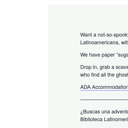
Want a not-so-spooky 
Latinoamericana, wit
We have paper “sugar
Drop in, grab a scav
who find all the ghos
ADA Accommodation
—————————
¿Buscas una adventu
Biblioteca Latinomer