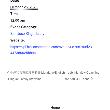
Date:
October 25, 2025
Time:
12:00 am
Event Category:
San Jose King Library
Website:
https://sjpl.bibliocommons.com/events/68758700d23
4473d0025bbac
中/英文雙語說故事時間 Mandarin/English
Job Interview Coaching
Bilingual Family Storytime
for Adults & Teens
Home