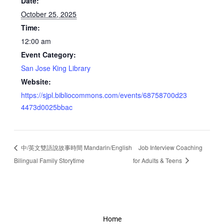
Date:
October 25, 2025
Time:
12:00 am
Event Category:
San Jose King Library
Website:
https://sjpl.bibliocommons.com/events/68758700d23
4473d0025bbac
中/英文雙語說故事時間 Mandarin/English
Job Interview Coaching
Bilingual Family Storytime
for Adults & Teens
Home