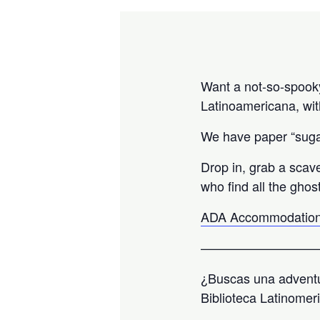
Want a not-so-spooky 
Latinoamericana, wit
We have paper “sugar
Drop in, grab a scav
who find all the ghos
ADA Accommodation
—————————
¿Buscas una adventu
Biblioteca Latinomer