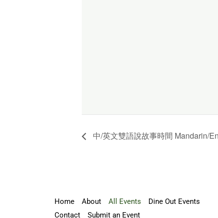
中/英文雙語說故事時間 Mandarin/English 
Home
About
All Events
Dine Out Events
Contact
Submit an Event