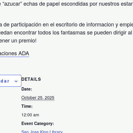
 “azucar” echas de papel escondidas por nuestros esta
a de participación en el escritorio de informacion y emp
uedan encontrar todos los fantasmas se pueden dirigir al 
ener un premio!
taciones ADA
DETAILS
ndar
Date:
October 25, 2025
Time:
12:00 am
Event Category:
San Jose King Library