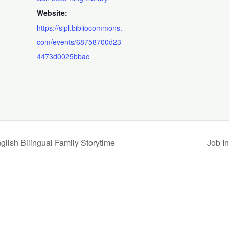
Website:
https://sjpl.bibliocommons.
com/events/68758700d23
4473d0025bbac
Bilingual Family Storytime
Job I