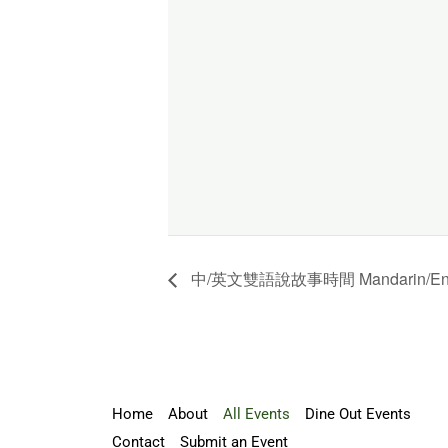
中/英文雙語說故事時間 Mandarin/English 
Home
About
All Events
Dine Out Events
Contact
Submit an Event