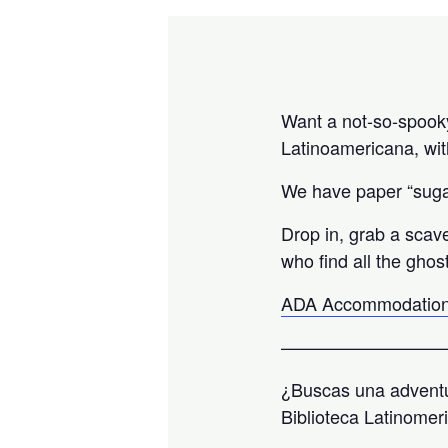
Want a not-so-spooky 
Latinoamericana, wit
We have paper “sugar
Drop in, grab a scav
who find all the ghos
ADA Accommodation
—————————
¿Buscas una adventu
Biblioteca Latinomer