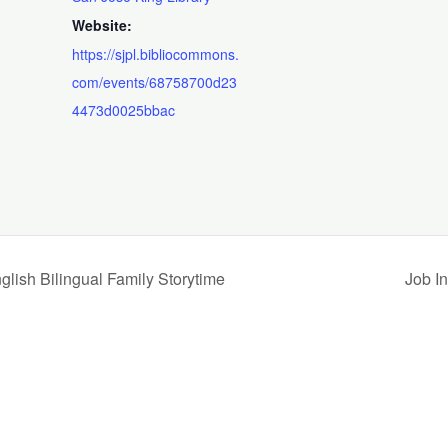
Website:
https://sjpl.bibliocommons.
com/events/68758700d23
4473d0025bbac
Bilingual Family Storytime
Job I