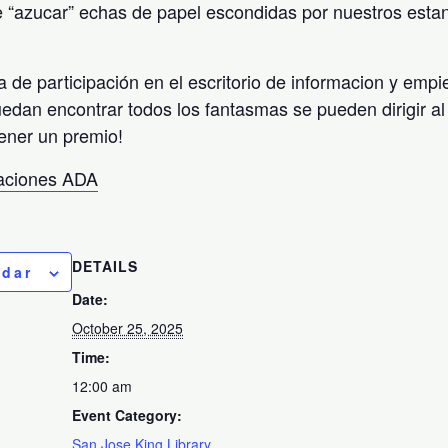
 “azucar” echas de papel escondidas por nuestros esta
a de participación en el escritorio de informacion y emp
uedan encontrar todos los fantasmas se pueden dirigir al 
ener un premio!
taciones ADA
DETAILS
ndar
Date:
October 25, 2025
Time:
12:00 am
Event Category:
San Jose King Library