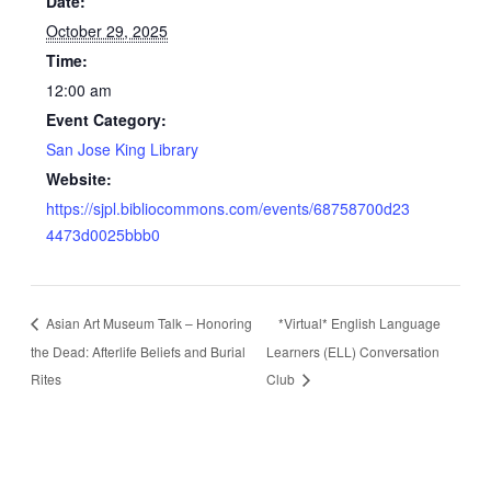
Date:
October 29, 2025
Time:
12:00 am
Event Category:
San Jose King Library
Website:
https://sjpl.bibliocommons.com/events/68758700d23
4473d0025bbb0
Asian Art Museum Talk – Honoring
*Virtual* English Language
the Dead: Afterlife Beliefs and Burial
Learners (ELL) Conversation
Rites
Club