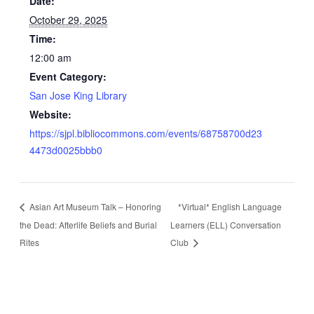
Date:
October 29, 2025
Time:
12:00 am
Event Category:
San Jose King Library
Website:
https://sjpl.bibliocommons.com/events/68758700d23
4473d0025bbb0
Asian Art Museum Talk – Honoring
*Virtual* English Language
the Dead: Afterlife Beliefs and Burial
Learners (ELL) Conversation
Rites
Club