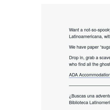
Want a not-so-spooky 
Latinoamericana, wit
We have paper “sugar
Drop in, grab a scav
who find all the ghos
ADA Accommodation
—————————
¿Buscas una adventu
Biblioteca Latinomer