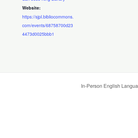
Website:
https://sjpl.bibliocommons.
com/events/68758700d23
4473d0025bbb1
In-Person English Langua