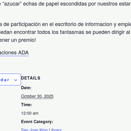
 “azucar” echas de papel escondidas por nuestros esta
a de participación en el escritorio de informacion y emp
uedan encontrar todos los fantasmas se pueden dirigir al 
ener un premio!
taciones ADA
DETAILS
ndar
Date:
October 30, 2025
Time:
12:00 am
Event Category:
San Jose King Library