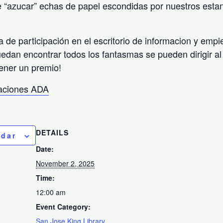
 “azucar” echas de papel escondidas por nuestros esta
a de participación en el escritorio de informacion y emp
uedan encontrar todos los fantasmas se pueden dirigir al 
ener un premio!
taciones ADA
DETAILS
ndar
Date:
November 2, 2025
Time:
12:00 am
Event Category:
San Jose King Library