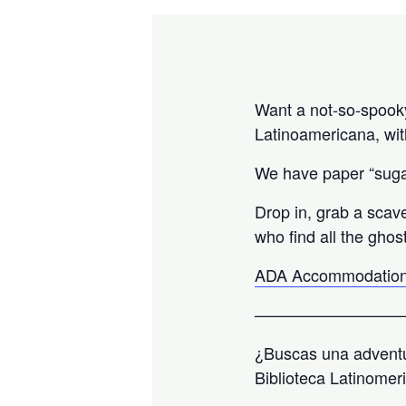
Want a not-so-spooky 
Latinoamericana, wit
We have paper “sugar
Drop in, grab a scav
who find all the ghos
ADA Accommodation
—————————
¿Buscas una adventu
Biblioteca Latinomer