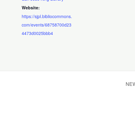
Website:
https://sjpl.bibliocommons.
com/events/68758700d23
4473d0025bbb4
NEW