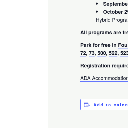
September
October 29
Hybrid Progr
All programs are fr
Park for free in
Fou
72
,
73
,
500
,
522
,
52
Registration requir
ADA Accommodation
Add to cale