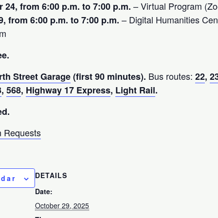
– Virtual Program (Z
 24, from 6:00 p.m. to 7:00 p.m.
– Digital Humanities Cente
, from 6:00 p.m. to 7:00 p.m.
am
ee.
Bus routes:
rth Street Garage
(first 90 minutes).
22
,
2
3
,
568
,
Highway 17 Express
,
Light Rail
.
ed.
 Requests
DETAILS
ndar
Date:
October 29, 2025