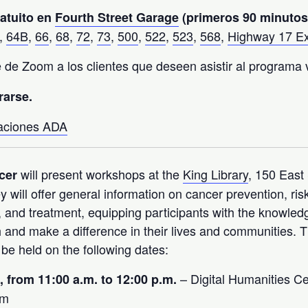
atuito en
Fourth Street Garage
(primeros 90 minutos
,
64B
,
66
,
68
,
72
,
73
,
500
,
522
,
523
,
568
,
Highway 17 E
 de Zoom a los clientes que deseen asistir al programa 
rarse.
taciones ADA
will present workshops at the
King Library
, 150 East
cer
 will offer general information on cancer prevention, ris
, and treatment, equipping participants with the knowled
th and make a difference in their lives and communities. 
 be held on the following dates:
– Digital Humanities Cen
 from 11:00 a.m. to 12:00 p.m.
am