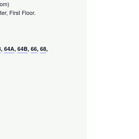
oom)
r, First Floor.
3
,
64A
,
64B
,
66
,
68
,