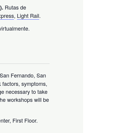
Rutas de
).
xpress
,
Light Rail
.
virtualmente.
 San Fernando, San
k factors, symptoms,
ge necessary to take
The workshops will be
ter, First Floor.