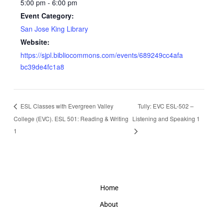
5:00 pm - 6:00 pm
Event Category:
San Jose King Library
Website:
https://sjpl.bibliocommons.com/events/689249cc4afa
bc39de4fc1a8
ESL Classes with Evergreen Valley
Tully: EVC ESL-502 –
College (EVC). ESL 501: Reading & Writing
Listening and Speaking 1
1
Home
About