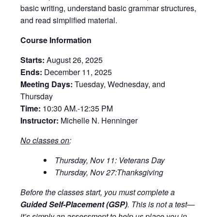
basic writing, understand basic grammar structures,
and read simplified material.
Course Information
Starts:
August 26, 2025
Ends:
December 11, 2025
Meeting Days:
Tuesday, Wednesday, and
Thursday
Time:
10:30 AM.-12:35 PM
Instructor:
Michelle N. Henninger
No classes on
:
Thursday, Nov 11: Veterans Day
Thursday, Nov 27:Thanksgiving
Before the classes start, you must complete a
Guided Self-Placement (GSP)
. This is not a test—
it’s simply an assessment to help us place you in