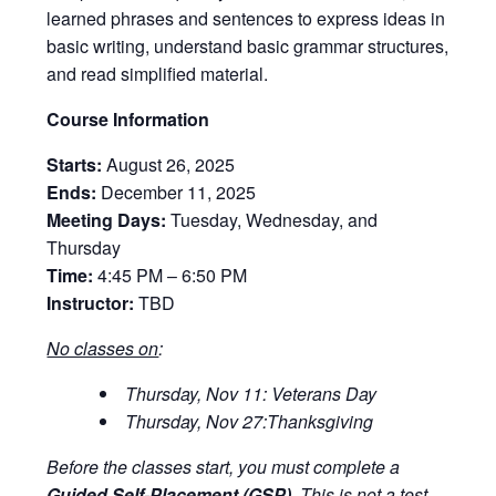
learned phrases and sentences to express ideas in
basic writing, understand basic grammar structures,
and read simplified material.
Course Information
Starts:
August 26, 2025
Ends:
December 11, 2025
Meeting Days:
Tuesday, Wednesday, and
Thursday
Time:
4:45 PM – 6:50 PM
Instructor:
TBD
No classes on
:
Thursday, Nov 11: Veterans Day
Thursday, Nov 27:Thanksgiving
Before the classes start, you must complete a
Guided Self-Placement (GSP)
. This is not a test—