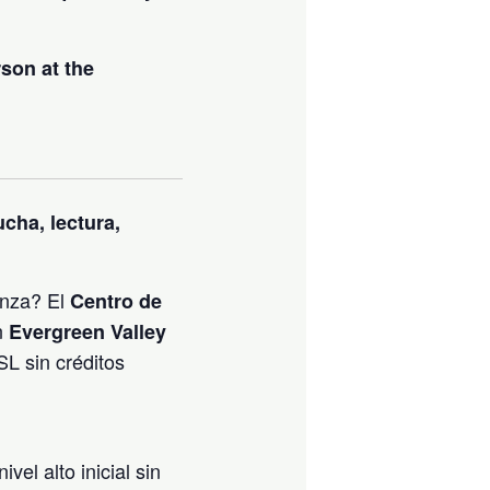
rson at the
ucha, lectura,
anza? El
Centro de
on
Evergreen Valley
SL sin créditos
vel alto inicial sin