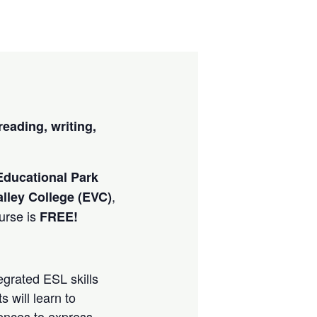
reading, writing,
Educational Park
,
lley College (EVC)
ourse is
FREE!
tegrated ESL skills
 will learn to
ences to express