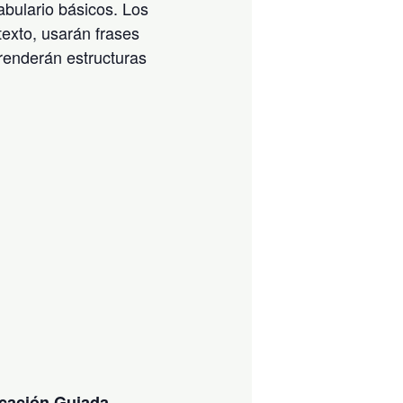
cabulario básicos. Los
exto, usarán frases
renderán estructuras
icación Guiada