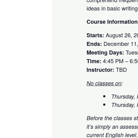
ideas in basic writin
Course Information
August 26, 2
Starts:
December 11,
Ends:
Tues
Meeting Days:
4:45 PM – 6:
Time:
TBD
Instructor:
No classes on
:
Thursday, 
Thursday, 
Before the classes s
it’s simply an asses
current English leve