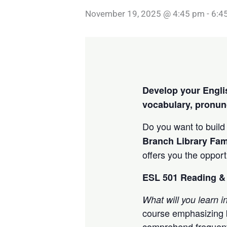
November 19, 2025 @ 4:45 pm
-
6:4
Develop your Englis
vocabulary, pronun
Do you want to build
Branch Library Fam
offers you the opport
ESL 501 Reading & 
What will you learn i
course emphasizing b
comprehend frequent