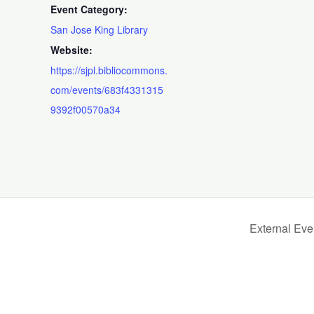
Event Category:
San Jose King Library
Website:
https://sjpl.bibliocommons.
com/events/683f4331315
9392f00570a34
External Ev