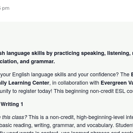
5 pm
h language skills by practicing speaking, listening, 
ciation, and grammar.
 your English language skills and your confidence? The
, in collaboration with
ily Learning Center
Evergreen Va
unity to register today! This beginning non-credit ESL c
Writing 1
This is a non-credit, high-beginning-level in
n this class?
asic reading, writing, grammar, and vocabulary. Students
ly used words in context, use learned phrases and sent