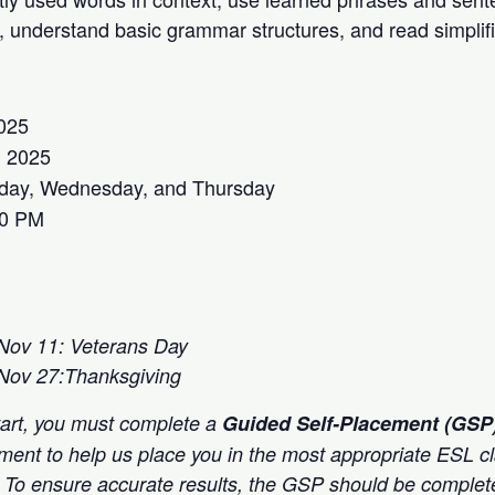
g, understand basic grammar structures, and read simplifi
025
 2025
day, Wednesday, and Thursday
50 PM
Nov 11: Veterans Day
Nov 27:Thanksgiving
tart, you must complete a
Guided Self-Placement (GSP
sment to help us place you in the most appropriate ESL c
l. To ensure accurate results, the GSP should be comple