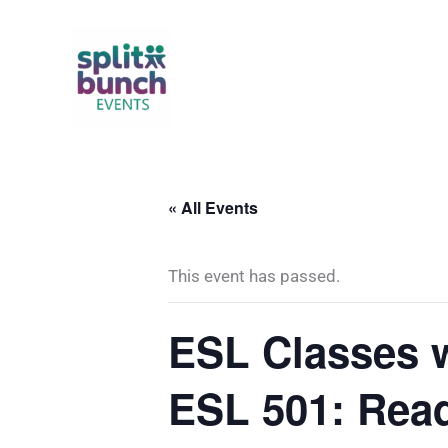
Skip
to
content
« All Events
This event has passed.
ESL Classes w
ESL 501: Read