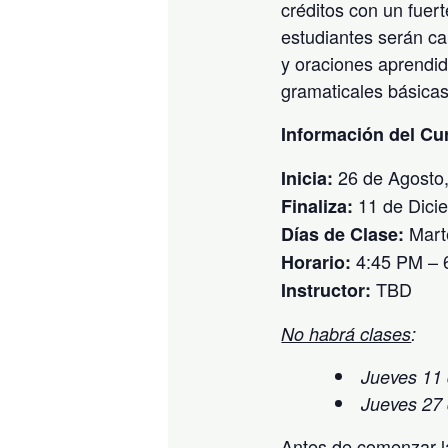
créditos con un fuert
estudiantes serán c
y oraciones aprendid
gramaticales básicas 
Información del Cu
26 de Agosto
Inicia:
11 de Dici
Finaliza:
Mart
Días de Clase:
4:45 PM – 
Horario:
TBD
Instructor:
No habrá clases
:
Jueves 11 
Jueves 27 
Antes de comenzar l