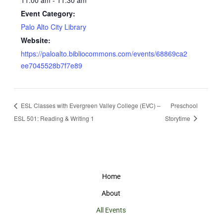
11:00 am - 11:30 am
Event Category:
Palo Alto City Library
Website:
https://paloalto.bibliocommons.com/events/68869ca2
ee7045528b7f7e89
ESL Classes with Evergreen Valley College (EVC) –
Preschool
ESL 501: Reading & Writing 1
Storytime
Home
About
All Events