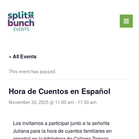
Skip
Mai
to
Men
content
« All Events
This event has passed.
Hora de Cuentos en Español
November 20, 2025 @ 11:00 am
-
11:30 am
Los invitamos a participar junto a la señorita
Juliana para la hora de cuentos familiares en
español en la biblioteca de College Terrace.