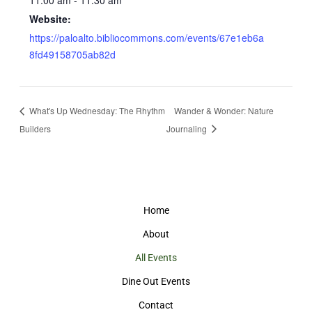
11:00 am - 11:30 am
Website:
https://paloalto.bibliocommons.com/events/67e1eb6a
8fd49158705ab82d
What's Up Wednesday: The Rhythm
Wander & Wonder: Nature
Builders
Journaling
Home
About
All Events
Dine Out Events
Contact