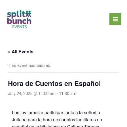
Skip
Mai
to
Men
content
« All Events
This event has passed.
Hora de Cuentos en Español
July 24, 2025 @ 11:00 am
-
11:30 am
Los invitamos a participar junto a la señorita
Juliana para la hora de cuentos familiares en
español en la biblioteca de College Terrace.