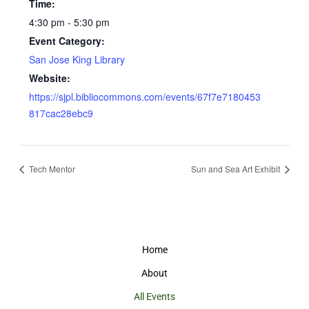
Time:
4:30 pm - 5:30 pm
Event Category:
San Jose King Library
Website:
https://sjpl.bibliocommons.com/events/67f7e7180453
817cac28ebc9
Tech Mentor
Sun and Sea Art Exhibit
Home
About
All Events