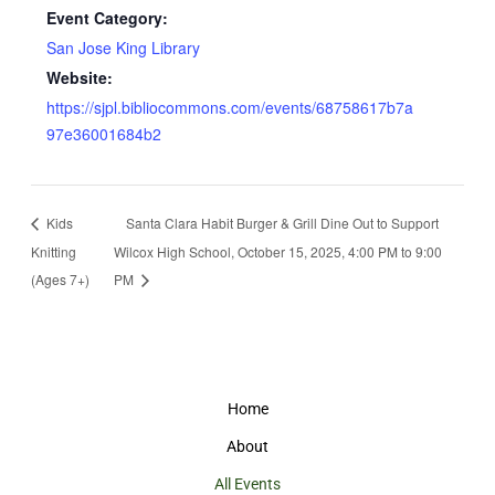
Event Category:
San Jose King Library
Website:
https://sjpl.bibliocommons.com/events/68758617b7a
97e36001684b2
Kids
Santa Clara Habit Burger & Grill Dine Out to Support
Knitting
Wilcox High School, October 15, 2025, 4:00 PM to 9:00
(Ages 7+)
PM
Home
About
All Events