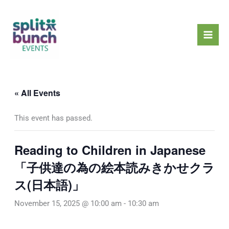
Skip
Mai
to
Men
content
« All Events
This event has passed.
Reading to Children in Japanese
「子供達の為の絵本読みきかせクラ
ス(日本語)」
November 15, 2025 @ 10:00 am
-
10:30 am