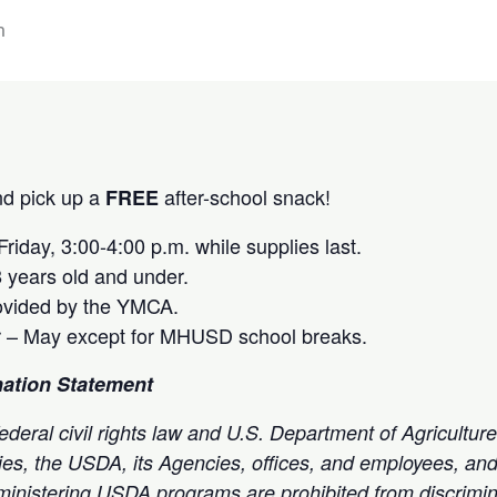
m
and pick up a
after-school snack!
FREE
riday, 3:00-4:00 p.m. while supplies last.
8 years old and under.
ovided by the YMCA.
 – May except for MHUSD school breaks.
ation Statement
deral civil rights law and U.S. Department of Agriculture
ies, the USDA, its Agencies, offices, and employees, and 
administering USDA programs are prohibited from discrimi