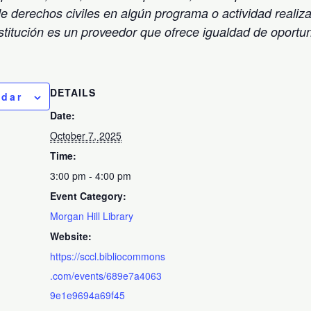
de derechos civiles en algún programa o actividad realiz
stitución es un proveedor que ofrece igualdad de oportu
DETAILS
ndar
Date:
October 7, 2025
Time:
3:00 pm - 4:00 pm
Event Category:
Morgan Hill Library
Website:
https://sccl.bibliocommons
.com/events/689e7a4063
9e1e9694a69f45