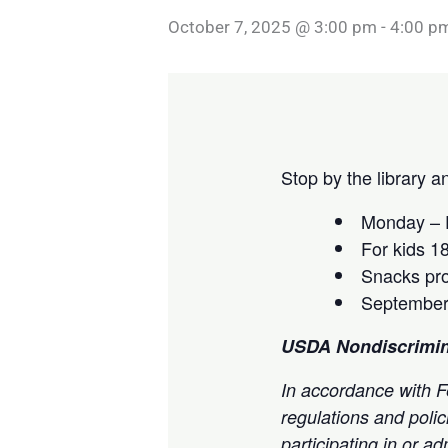
October 7, 2025 @ 3:00 pm
-
4:00 p
Stop by the library 
Monday – F
For kids 1
Snacks pr
September
USDA Nondiscrimin
In accordance with Fe
regulations and polic
participating in or 