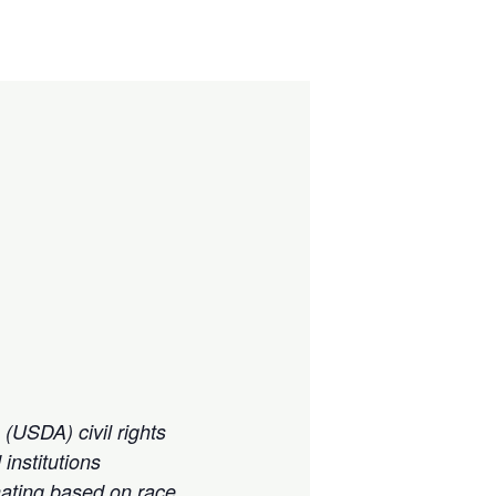
 (USDA) civil rights
institutions
nating based on race,