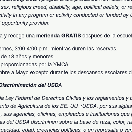
 sex, religious creed, disability, age, political beliefs, or r
s activity in any program or activity conducted or funded b
l opportunity provider.
ca y recoge una
después de la escuel
merienda GRATIS
ernes, 3:00-4:00 p.m. mientras duren las reservas.
 de 18 años y menores.
 proporcionadas por la YMCA.
mbre a Mayo excepto durante los descansos escolares
Discriminación del USDA
a Ley Federal de Derechos Civiles y los reglamentos y p
ento de Agricultura de los EE. UU. (USDA, por sus siglas
 sus agencias, oficinas, empleados e instituciones que 
s del USDA discriminen sobre la base de raza, color, na
apacidad, edad, creencias políticas, o en represalia o v