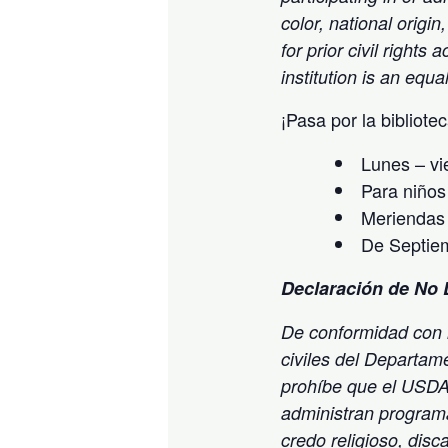
color, national origin,
for prior civil right
institution is an equa
¡Pasa por la bibliote
Lunes – vi
Para niños
Meriendas
De Septie
Declaración de No 
De conformidad con l
civiles del Departam
prohíbe que el USDA,
administran programa
credo religioso, disc