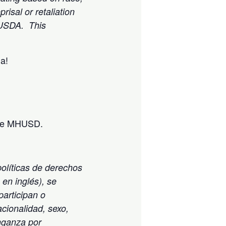
eprisal or retaliation
y USDA.
This
a!
 de MHUSD.
olíticas de derechos
 en inglés), se
participan o
cionalidad, sexo,
enganza por