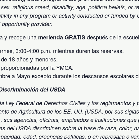
 sex, religious creed, disability, age, political beliefs, or r
s activity in any program or activity conducted or funded b
l opportunity provider.
ca y recoge una
después de la escuel
merienda GRATIS
ernes, 3:00-4:00 p.m. mientras duren las reservas.
 de 18 años y menores.
 proporcionadas por la YMCA.
mbre a Mayo excepto durante los descansos escolares
Discriminación del USDA
a Ley Federal de Derechos Civiles y los reglamentos y p
ento de Agricultura de los EE. UU. (USDA, por sus siglas
 sus agencias, oficinas, empleados e instituciones que 
s del USDA discriminen sobre la base de raza, color, na
apacidad, edad, creencias políticas, o en represalia o v