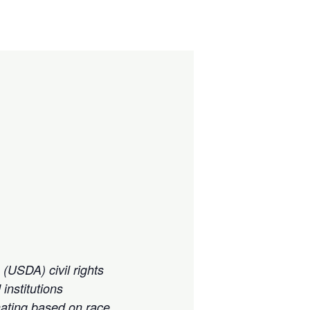
 (USDA) civil rights
institutions
nating based on race,