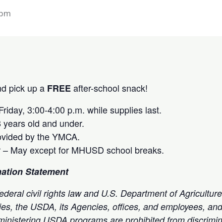
 pm
and pick up a
after-school snack!
FREE
riday, 3:00-4:00 p.m. while supplies last.
8 years old and under.
ovided by the YMCA.
 – May except for MHUSD school breaks.
ation Statement
deral civil rights law and U.S. Department of Agriculture
ies, the USDA, its Agencies, offices, and employees, and 
administering USDA programs are prohibited from discrimi