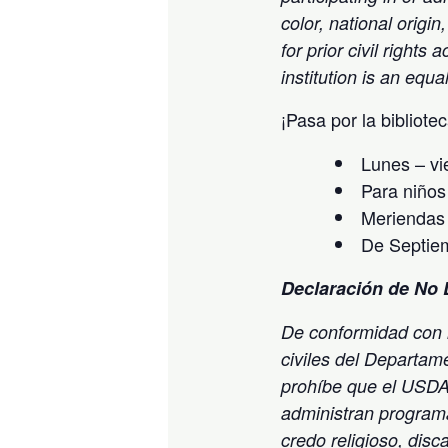
color, national origin,
for prior civil right
institution is an equa
¡Pasa por la bibliote
Lunes – vi
Para niños
Meriendas
De Septie
Declaración de No 
De conformidad con l
civiles del Departam
prohíbe que el USDA,
administran programa
credo religioso, disc