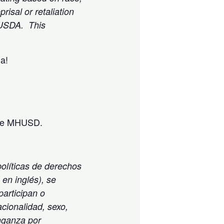
eprisal or retaliation
y USDA.
This
a!
 de MHUSD.
olíticas de derechos
 en inglés), se
participan o
cionalidad, sexo,
enganza por