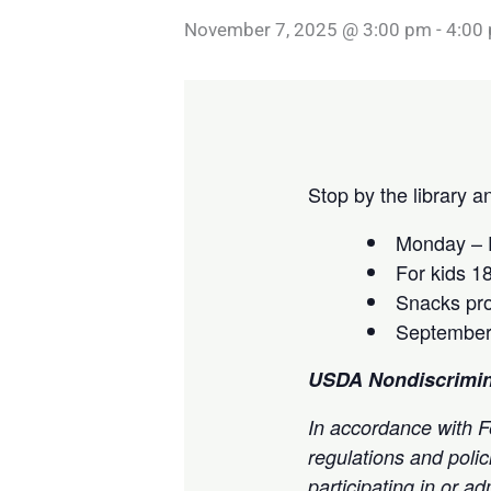
November 7, 2025 @ 3:00 pm
-
4:00
Stop by the library 
Monday – F
For kids 1
Snacks pr
September
USDA Nondiscrimin
In accordance with Fe
regulations and polic
participating in or 