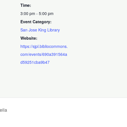
Time:
3:00 pm - 5:00 pm
Event Category:
San Jose King Library
Website:
https://sjpl.bibliocommons.
com/events/690a391564a
d59251cba9b47
eila