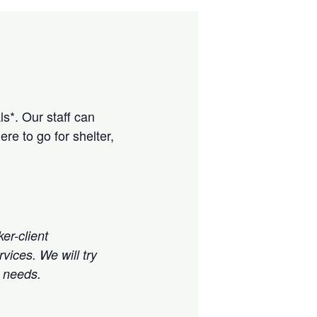
ls*. Our staff can
e to go for shelter,
er-client
vices. We will try
r needs.