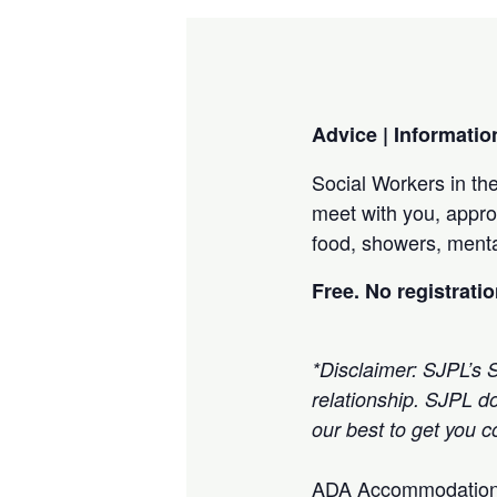
Advice | Information
Social Workers in the
meet with you, appro
food, showers, menta
Free. No registratio
*Disclaimer: SJPL’s S
relationship. SJPL d
our best to get you 
ADA Accommodation