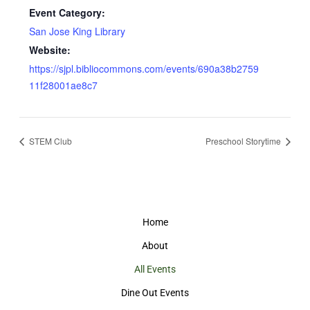
Event Category:
San Jose King Library
Website:
https://sjpl.bibliocommons.com/events/690a38b2759
11f28001ae8c7
STEM Club
Preschool Storytime
Home
About
All Events
Dine Out Events