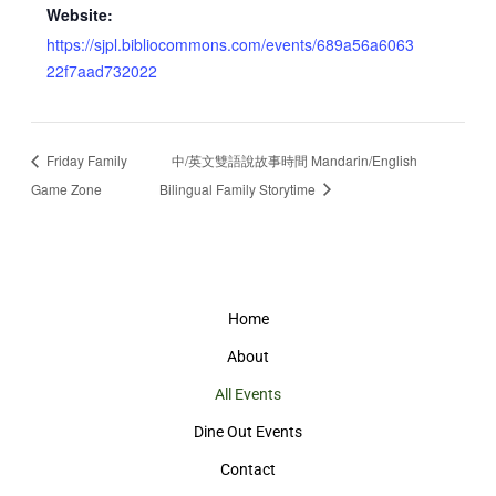
Website:
https://sjpl.bibliocommons.com/events/689a56a6063
22f7aad732022
Friday Family
中/英文雙語說故事時間 Mandarin/English
Game Zone
Bilingual Family Storytime
Home
About
All Events
Dine Out Events
Contact