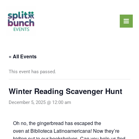
Skip
Mai
to
Men
content
« All Events
This event has passed.
Winter Reading Scavenger Hunt
December 5, 2025 @ 12:00 am
Oh no, the gingerbread has escaped the
oven at Biblioteca Latinoamericana! Now they’re
hiding out in our bookshelves. Can you help us find