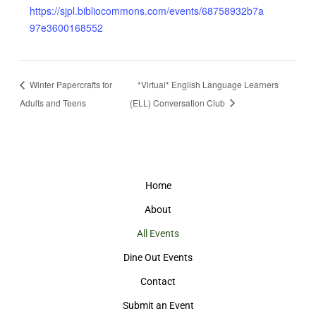
https://sjpl.bibliocommons.com/events/68758932b7a
97e3600168552
Winter Papercrafts for
*Virtual* English Language Learners
Adults and Teens
(ELL) Conversation Club
Home
About
All Events
Dine Out Events
Contact
Submit an Event