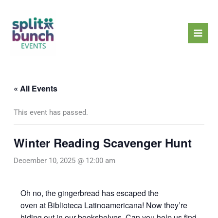
Skip
Mai
to
Men
content
« All Events
This event has passed.
Winter Reading Scavenger Hunt
December 10, 2025 @ 12:00 am
Oh no, the gingerbread has escaped the
oven at Biblioteca Latinoamericana! Now they’re
hiding out in our bookshelves. Can you help us find