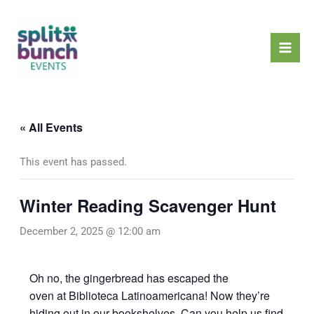
Skip
Mai
to
Men
content
« All Events
This event has passed.
Winter Reading Scavenger Hunt
December 2, 2025 @ 12:00 am
Oh no, the gingerbread has escaped the
oven at Biblioteca Latinoamericana! Now they’re
hiding out in our bookshelves. Can you help us find