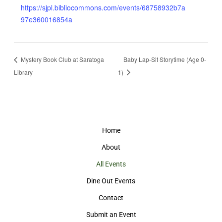
https://sjpl.bibliocommons.com/events/68758932b7a
97e360016854a
Mystery Book Club at Saratoga
Baby Lap-Sit Storytime (Age 0-
Library
1)
Home
About
All Events
Dine Out Events
Contact
Submit an Event