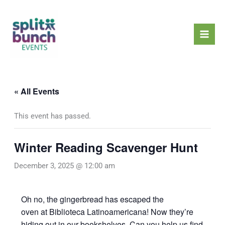
Skip
Mai
to
Men
content
« All Events
This event has passed.
Winter Reading Scavenger Hunt
December 3, 2025 @ 12:00 am
Oh no, the gingerbread has escaped the
oven at Biblioteca Latinoamericana! Now they’re
hiding out in our bookshelves. Can you help us find