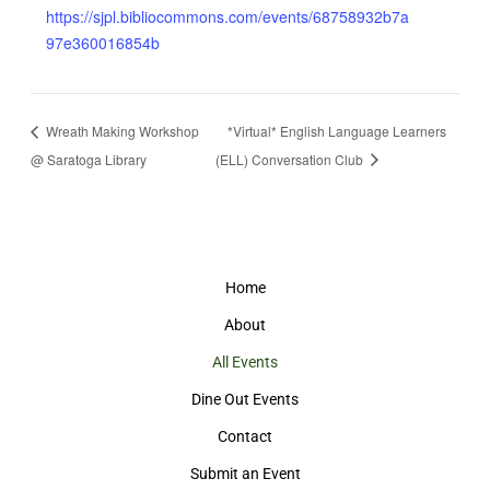
https://sjpl.bibliocommons.com/events/68758932b7a
97e360016854b
Wreath Making Workshop
*Virtual* English Language Learners
@ Saratoga Library
(ELL) Conversation Club
Home
About
All Events
Dine Out Events
Contact
Submit an Event