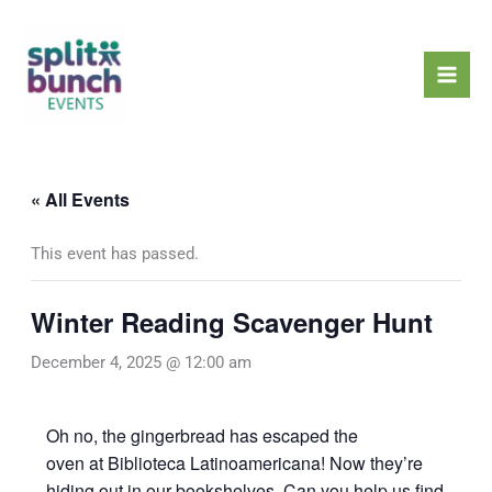
Skip
Mai
to
Men
content
« All Events
This event has passed.
Winter Reading Scavenger Hunt
December 4, 2025 @ 12:00 am
Oh no, the gingerbread has escaped the
oven at Biblioteca Latinoamericana! Now they’re
hiding out in our bookshelves. Can you help us find