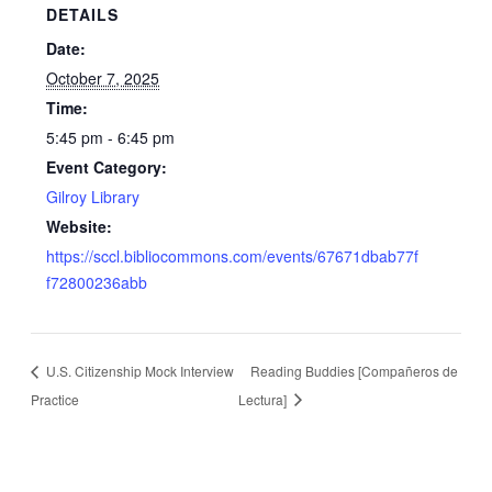
DETAILS
Date:
October 7, 2025
Time:
5:45 pm - 6:45 pm
Event Category:
Gilroy Library
Website:
https://sccl.bibliocommons.com/events/67671dbab77f
f72800236abb
U.S. Citizenship Mock Interview
Reading Buddies [Compañeros de
Practice
Lectura]