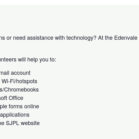
ns or need assistance with technology? At the Edenval
nteers will help you to:
mail account
 Wi-Fi/hotspots
ps/Chromebooks
oft Office
mple forms online
b applications
he SJPL website