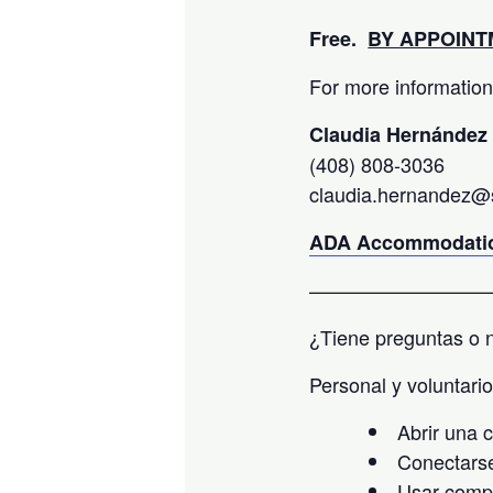
Free.
BY APPOINT
For more information
Claudia Hernández
(408) 808-3036
claudia.hernandez@sj
ADA Accommodatio
—————————
¿Tiene preguntas o n
Personal y voluntario
Abrir una 
Conectarse
Usar comp