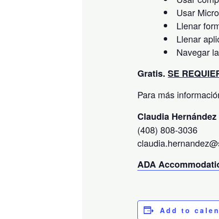
Usar Micro
Llenar for
Llenar apl
Navegar l
Gratis.
SE REQUIER
Para más información
Claudia Hernández
(408) 808-3036
claudia.hernandez@sj
ADA Accommodatio
Add to cale