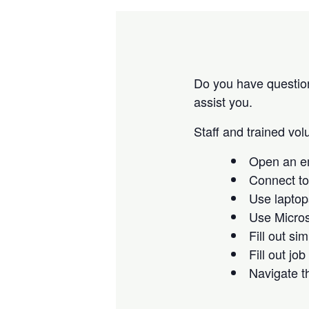
Do you have questio
assist you.
Staff and trained volu
Open an e
Connect to
Use lapto
Use Micros
Fill out si
Fill out jo
Navigate t