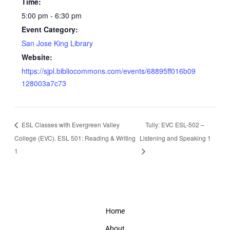
Time:
5:00 pm - 6:30 pm
Event Category:
San Jose King Library
Website:
https://sjpl.bibliocommons.com/events/68895ff016b09
128003a7c73
ESL Classes with Evergreen Valley
Tully: EVC ESL-502 –
College (EVC). ESL 501: Reading & Writing
Listening and Speaking 1
1
Home
About