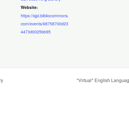
Website:
https://sjpl.bibliocommons.
com/events/68758700d23
4473d0025bb95
ry
*Virtual* English Langua