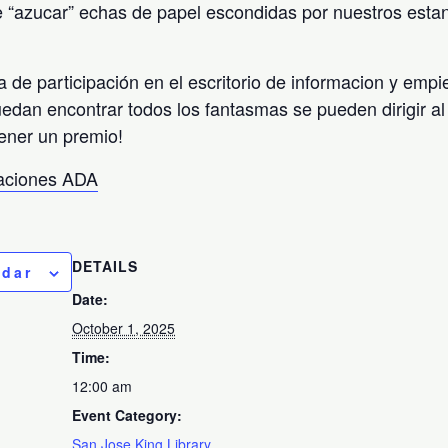
 “azucar” echas de papel escondidas por nuestros esta
a de participación en el escritorio de informacion y emp
uedan encontrar todos los fantasmas se pueden dirigir al 
ener un premio!
taciones ADA
DETAILS
ndar
Date:
October 1, 2025
Time:
12:00 am
Event Category:
San Jose King Library