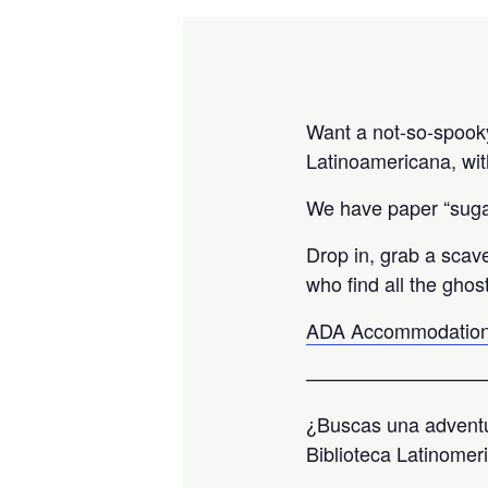
Want a not-so-spooky 
Latinoamericana, wit
We have paper “sugar
Drop in, grab a scav
who find all the ghos
ADA Accommodation
—————————
¿Buscas una adventu
Biblioteca Latinomer