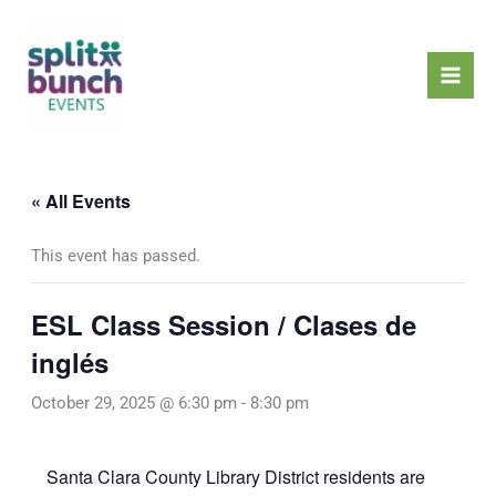
Skip
Mai
to
Men
content
« All Events
This event has passed.
ESL Class Session / Clases de
inglés
October 29, 2025 @ 6:30 pm
-
8:30 pm
Santa Clara County Library District residents are