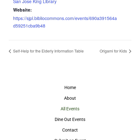
San Jose King Library
Website:
https://sjpl.bibliocommons.com/events/690a391564a
d59251cba9b48
Self-Help for the Elderly Information Table
Origami for Kids
Home
About
All Events
Dine Out Events
Contact